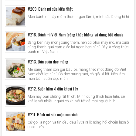
#209. Bánh mì sữa kiểu Nhật
Món bánh mì này mềm thơm ngon lắm í, mình rất là ưng hí hí
#216. Bánh mì Việt Nam (công thức không sử dụng bột chua)
Sang bên này món j cũng thèm, nên cứ phải mày mò, mà cuối
cùng thành quả cảm giác lại ngon hơn hí hí. Đây là công thức
bánh mì Việt Nam ...
#213. Bún sườn dọc mùng
Mẹ sang thăm con gái bầu bí, mang theo một đống đồ Việt
Nam chót lọt hí hí. Có dọc mùng tươi, có giò, lá lốt. Nên làm
món bún sườn dọc mùn...
#212. Sườn hầm xì dầu khoai tây
Món này bạn chồng rất thích. Mình cũng thích luôn hihi, sẽ
khá lạ với nhiều người có khi với tất cả mọi người hi hi
#211. Bánh mì sữa cuộn xúc xích
Cứ gọi là ngon và tỉn đều đều í,vừa ra lò nóng hổi choén luôn ôi
chao ...>'<