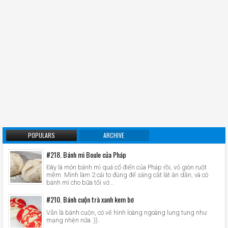
POPULARS
ARCHIVE
#218. Bánh mì Boule của Pháp
Đây là món bánh mì quá cổ điển của Pháp rồi, vỏ giòn ruột
mềm. Mình làm 2 cái to đùng để sáng cắt lát ăn dần, và có
bánh mì cho bữa tối vớ...
#210. Bánh cuộn trà xanh kem bơ
Vẫn là bánh cuộn, có vẽ hình loàng ngoàng lung tung như
mạng nhện nữa :)).