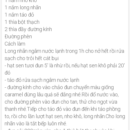
1 nắm nho khô
1 nắm long nhãn
1 nắm táo đỏ
1 thìa bột thạch
2 thìa đầy đường kính
Đường phèn
Cách làm
Long nhãn ngâm nước lạnh trong 1h cho nở hết rồi rửa
sạch cho trôi hết cát bụi
- hạt sen tươi đun 5' là nhừ rồi, nếu hạt sen khô phải 20'
đó
- táo đỏ rửa sạch ngâm nước lạnh
- đường kính cho vào chảo đun chuyển màu giống
caramel đừng lâu quá sẽ đắng nhé.Rồi đổ nước vào,
cho đường phèn vào đun cho tan, thử cho ngọt vừa
thanh nhé.Tiếp cho táo đỏ vào đun đến khi táo phồng
to, rồi cho lần lượt hạt sen, nho khô, long nhãn.Cho long
nhãn vào là tắt bếp luôn nhé.