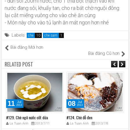
- đun sôi 200ml nước, cho 1 thià bột thạch vào khi
nước đang sôi, khuấy tan, cho ra bát chờ nguội đông
lại cắt miếng vuông cho vào chè ăn cùng
- Món này cho vào tủ lạnh ăn mát ngon hơn nhé
Labels:
che
che sam
Bài đăng Mới hơn
Bài đăng Cũ hơn
RELATED POST
11
08
Jul
Jul
2013
2013
#129. Chè ngô nước cốt dừa
#124. Chè đỗ đen
#1
La Tuan Anh
2013/7/11
La Tuan Anh
2013/7/8