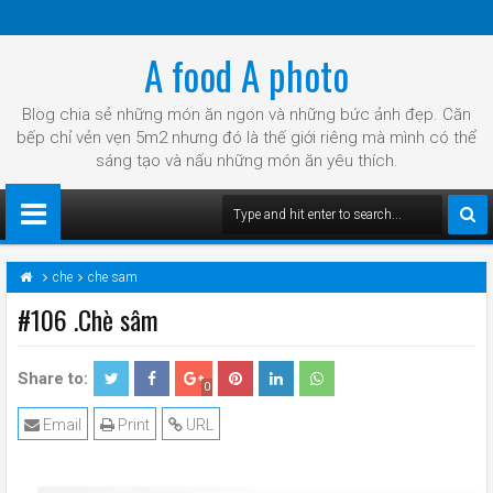
A food A photo
Blog chia sẻ những món ăn ngon và những bức ảnh đẹp. Căn
bếp chỉ vẻn vẹn 5m2 nhưng đó là thế giới riêng mà mình có thể
sáng tạo và nấu những món ăn yêu thích.
che
che sam
#106 .Chè sâm
Share to:
0
Email
Print
URL