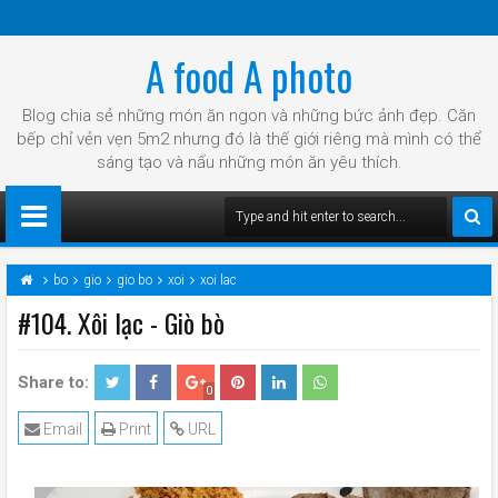
A food A photo
Blog chia sẻ những món ăn ngon và những bức ảnh đẹp. Căn
bếp chỉ vẻn vẹn 5m2 nhưng đó là thế giới riêng mà mình có thể
sáng tạo và nấu những món ăn yêu thích.
bo
gio
gio bo
xoi
xoi lac
#104. Xôi lạc - Giò bò
Share to:
0
Email
Print
URL