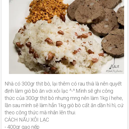
Nhà có 300gr thịt bò, lại thêm có rau thià là nên quyết
định làm giò bò ăn với xôi lạc ^-^.Mình sẽ ghi công
thức của 300gr thịt bò nhưng mng nên làm 1kg í hehe,
lần sau mình sẽ làm hẳn 1kg giò bò cất ăn dần hì hì, cứ
theo công thức mà nhân lên thui.
CÁCH NẤU XÔI LẠC
- 400gr gạo nếp