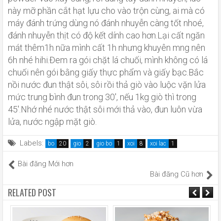
này mỡ phần cắt hạt lựu cho vào trộn cùng, ai mà có
máy đánh trứng dùng nó đánh nhuyễn càng tốt nhoé,
đánh nhuyễn thịt có độ kết dính cao hơn.Lại cất ngăn
mát thêm1h nữa mình cất 1h nhưng khuyên mng nên
6h nhé hihi.Đem ra gói chặt lá chuối, mình không có lá
chuối nên gói bằng giấy thực phẩm và giấy bạc.Bắc
nồi nước đun thật sôi, sôi rồi thả giò vào luộc vặn lửa
mức trung bình đun trong 30', nếu 1kg giò thì trong
45'.Nhớ nhé nước thật sôi mới thả vào, đun luôn vừa
lửa, nước ngập mặt giò.
Labels:
bo
gio
gio bo
xoi
xoi lac
Bài đăng Mới hơn
Bài đăng Cũ hơn
RELATED POST