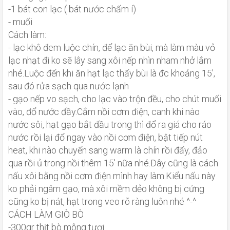
-1 bát con lạc ( bát nước chấm í)
- muối
Cách làm:
- lạc khô đem luộc chín, để lạc ăn bùi, mà làm màu vỏ
lạc nhạt đi ko sẽ lây sang xôi nếp nhìn nham nhở lắm
nhé.Luộc đến khi ăn hạt lạc thấy bùi là đc khoảng 15',
sau đó rửa sạch qua nước lạnh
- gạo nếp vo sạch, cho lạc vào trộn đều, cho chút muối
vào, đổ nước đầy.Cắm nồi cơm điện, canh khi nào
nước sôi, hạt gạo bắt đầu trong thì đổ ra giá cho ráo
nước rồi lại đổ ngay vào nồi cơm điện, bật tiếp nút
heat, khi nào chuyển sang warm là chín rồi đấy, đảo
qua rồi ủ trong nồi thêm 15' nữa nhé.Đây cũng là cách
nấu xôi bằng nồi cơm điện mình hay làm.Kiểu nấu này
ko phải ngâm gạo, mà xôi mềm dẻo không bị cứng
cũng ko bị nát, hạt trong veo rõ ràng luôn nhé ^-^
CÁCH LÀM GIÒ BÒ
-300gr thịt bò mông tươi