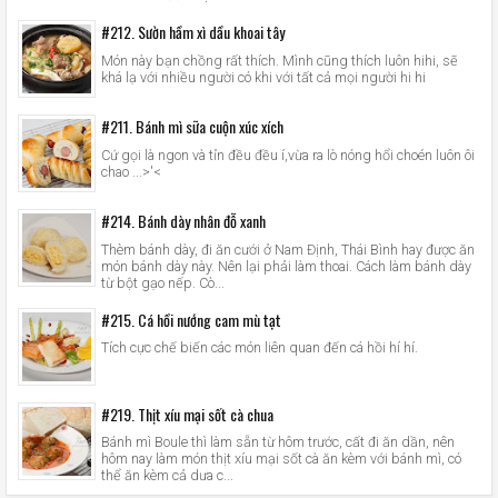
#212. Sườn hầm xì dầu khoai tây
Món này bạn chồng rất thích. Mình cũng thích luôn hihi, sẽ
khá lạ với nhiều người có khi với tất cả mọi người hi hi
#211. Bánh mì sữa cuộn xúc xích
Cứ gọi là ngon và tỉn đều đều í,vừa ra lò nóng hổi choén luôn ôi
chao ...>'<
#214. Bánh dày nhân đỗ xanh
Thèm bánh dày, đi ăn cưới ở Nam Định, Thái Bình hay được ăn
món bánh dày này. Nên lại phải làm thoai. Cách làm bánh dày
từ bột gạo nếp. Cò...
#215. Cá hồi nướng cam mù tạt
Tích cực chế biến các món liên quan đến cá hồi hí hí.
#219. Thịt xíu mại sốt cà chua
Bánh mì Boule thì làm sẵn từ hôm trước, cất đi ăn dần, nên
hôm nay làm món thịt xíu mại sốt cà ăn kèm với bánh mì, có
thể ăn kèm cả dưa c...