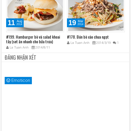
11
19
Aug
Mar
2014
2014
#199. Hamburger bò và salad khoai
#178. Bún bò xào chua ngọt
#1
tây (set ăn nhanh cho bữa trưa)
La Tuan Anh
2014/3/19
1
La Tuan Anh
2014/8/11
ĐĂNG NHẬN XÉT
Emoticon