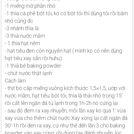
-1 miếng mỡ phần nhỏ
-1 thìa cà phê bột tỏi, ko có bột tỏi thì dùng tỏi rồi băm
nhỏ cũng đc
-3 nhánh thìa là
-3 thià nước mắm
- 1 thìa hạt nêm
- hạt tiêu đen còn nguyên hạt ( mình ko có nên dùng
hạt tiêu xay sẵn rồi huhu)
-1 thià bé baking powder
- chút nước thật lạnh
Cách làm
- thịt bò cắp miếng vuông kích thước 1,5×1,5, ướp với
nước mắm, hạt tiêu; bột tỏi, thìa là thái nhỏ trong 15'
rồi cất lên ngăn đá tủ lạnh trong 1h-2h nó cứng lại
- sau đó đem ra xay nhuyễn, mỗi lần xay ko quá 1'.vừa
xay vừa cho thêm chút nước.Xay xong lại cất ngăn đá
30'-1h rồi đen ra xay, cứ như thế đến lần 3 cho baking
powder vào xay cùng, rồi dùng tay đánh nhuyễn, lúc