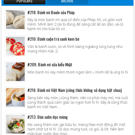
POPULARS
ARCHIVE
#218. Bánh mì Boule của Pháp
Đây là món bánh mì quá cổ điển của Pháp rồi, vỏ giòn ruột
mềm. Mình làm 2 cái to đùng để sáng cắt lát ăn dần, và có
bánh mì cho bữa tối vớ...
#210. Bánh cuộn trà xanh kem bơ
Vẫn là bánh cuộn, có vẽ hình loàng ngoàng lung tung như
mạng nhện nữa :)).
#209. Bánh mì sữa kiểu Nhật
Món bánh mì này mềm thơm ngon lắm í, mình rất là ưng hí hí
#216. Bánh mì Việt Nam (công thức không sử dụng bột chua)
Sang bên này món j cũng thèm, nên cứ phải mày mò, mà cuối
cùng thành quả cảm giác lại ngon hơn hí hí. Đây là công thức
bánh mì Việt Nam ...
#213. Bún sườn dọc mùng
Mẹ sang thăm con gái bầu bí, mang theo một đống đồ Việt
Nam chót lọt hí hí. Có dọc mùng tươi, có giò, lá lốt. Nên làm
món bún sườn dọc mùn...