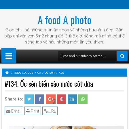
A food A photo
Blog chia sẻ những món ăn ngon và những bức ảnh đẹp. Căn
bếp chỉ vẻn vẹn 5m2 nhưng đó là thế giới riêng mà mình có thể
sáng tạo và nấu những món ăn yêu thích.
nuoc cot dua
oc
oc sen
xao
#134. Ốc sên biển xào nước cốt dừa
Share to:
0
Email
Print
URL