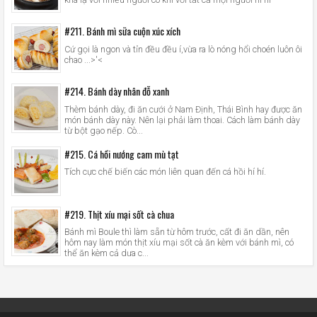
#211. Bánh mì sữa cuộn xúc xích
Cứ gọi là ngon và tỉn đều đều í,vừa ra lò nóng hổi choén luôn ôi
chao ...>'<
#214. Bánh dày nhân đỗ xanh
Thèm bánh dày, đi ăn cưới ở Nam Định, Thái Bình hay được ăn
món bánh dày này. Nên lại phải làm thoai. Cách làm bánh dày
từ bột gạo nếp. Cò...
#215. Cá hồi nướng cam mù tạt
Tích cực chế biến các món liên quan đến cá hồi hí hí.
#219. Thịt xíu mại sốt cà chua
Bánh mì Boule thì làm sẵn từ hôm trước, cất đi ăn dần, nên
hôm nay làm món thịt xíu mại sốt cà ăn kèm với bánh mì, có
thể ăn kèm cả dưa c...