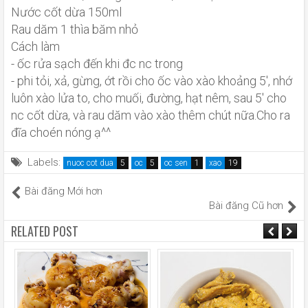
Nước cốt dừa 150ml
Rau dăm 1 thìa băm nhỏ
Cách làm
- ốc rửa sạch đến khi đc nc trong
- phi tỏi, xả, gừng, ớt rồi cho ốc vào xào khoảng 5', nhớ
luôn xào lửa to, cho muối, đường, hạt nêm, sau 5' cho
nc cốt dừa, và rau dăm vào xào thêm chút nữa.Cho ra
đĩa choén nóng ạ^^
Labels:
nuoc cot dua
oc
oc sen
xao
Bài đăng Mới hơn
Bài đăng Cũ hơn
RELATED POST