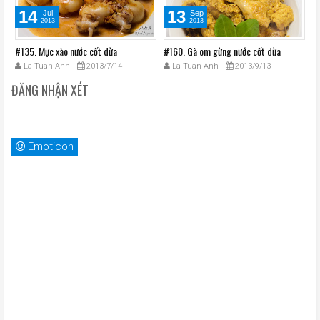
14
13
Jul
Sep
2013
2013
#135. Mực xào nước cốt dừa
#160. Gà om gừng nước cốt dừa
#
La Tuan Anh
2013/7/14
La Tuan Anh
2013/9/13
ĐĂNG NHẬN XÉT
Emoticon