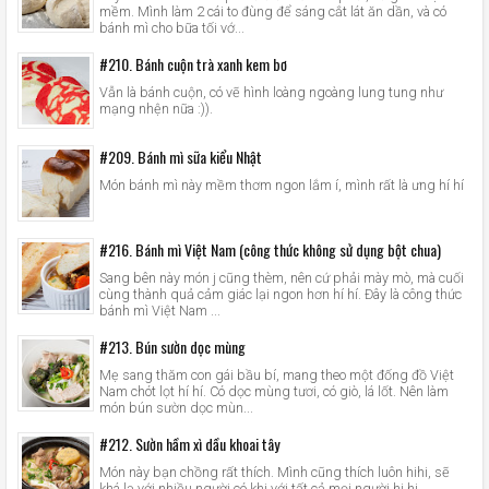
mềm. Mình làm 2 cái to đùng để sáng cắt lát ăn dần, và có
bánh mì cho bữa tối vớ...
#210. Bánh cuộn trà xanh kem bơ
Vẫn là bánh cuộn, có vẽ hình loàng ngoàng lung tung như
mạng nhện nữa :)).
#209. Bánh mì sữa kiểu Nhật
Món bánh mì này mềm thơm ngon lắm í, mình rất là ưng hí hí
#216. Bánh mì Việt Nam (công thức không sử dụng bột chua)
Sang bên này món j cũng thèm, nên cứ phải mày mò, mà cuối
cùng thành quả cảm giác lại ngon hơn hí hí. Đây là công thức
bánh mì Việt Nam ...
#213. Bún sườn dọc mùng
Mẹ sang thăm con gái bầu bí, mang theo một đống đồ Việt
Nam chót lọt hí hí. Có dọc mùng tươi, có giò, lá lốt. Nên làm
món bún sườn dọc mùn...
#212. Sườn hầm xì dầu khoai tây
Món này bạn chồng rất thích. Mình cũng thích luôn hihi, sẽ
khá lạ với nhiều người có khi với tất cả mọi người hi hi